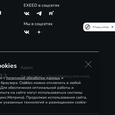
EXEED в соцсетях
3
Мы в соцсетях
Privacy notice
okies
Адрес
-11
Краснодар, улица Новокузнечная,
сь с
политикой обработки данных
и
34/1
 браузера. Cookies можно отключить в любой
. Для обеспечения оптимальной работы и
пыта на сайте могут использоваться системы
декс.Метрика). Продолжая использование сайта,
м указанных технологий и размещением cookie-