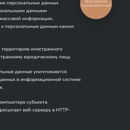
Выгодное
тие персональных данных
предложение
рсональными данными
х массовой информации,
 к персональным данным каким-
а территорию иностранного
остранному юридическому лицу.
нальные данные уничтожаются
данных в информационной системе
х.
компьютере субъекта
ресылает веб-серверу в HTTP-