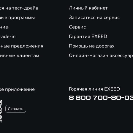
ся на тест-драйв
Личный кабинет
е нового автомобиля EXEED. Не суммируется с кредитными предложениями 
вые программы
Записаться на сервис
ние
Сервис
банков-партнеров по стандартным предложениям при сдаче автомобиля по
ои финансовые возможности и риски. Не оферта.
rade-in
Гарантия EXEED
ьные предложения
Помощь на дорогах
д ЭлЕктрик ВЕекл.
ивным клиентам
Онлайн-магазин аксессуар
Горячая линия EXEED
ое приложение
8 800 700-80-0