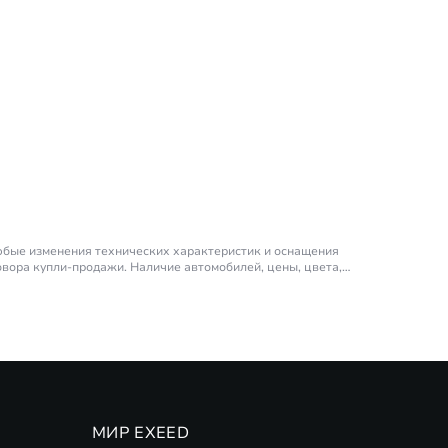
любые изменения технических характеристик и оснащения
овора купли-продажи. Наличие автомобилей, цены, цвета,
ора – 190 л.с (на продолжительный период времени).
EED. ПАО Совкомбанк. Подробности
(
Финансовые программы
МИР EXEED