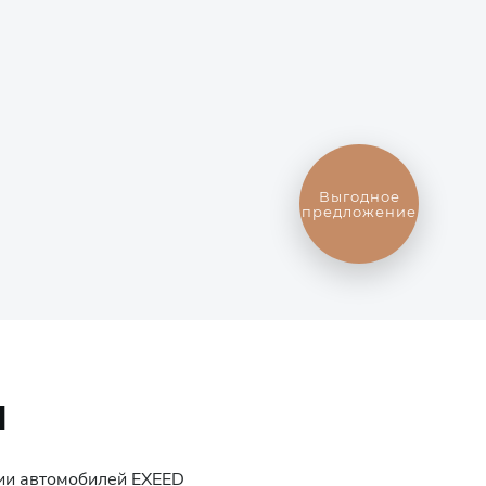
Выгодное
предложение
Й
ции автомобилей
EXEED