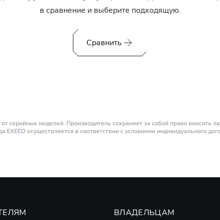
в сравнение и выберите подходящую.
Сравнить
от серийных моделей. Производитель сохраняет за собой право вносить 
а EXEED осуществляется в соответствии с условиями индивидуального дог
родаж. Не является публичной офертой.
личенным запасом хода. Также является последовательным гибридом.
а короткий период времени). Тридцатиминутная мощность на два электромот
 банков-партнеров по стандартным предложениям на новые автомобили EX
оферта.
ТЕЛЯМ
ВЛАДЕЛЬЦАМ