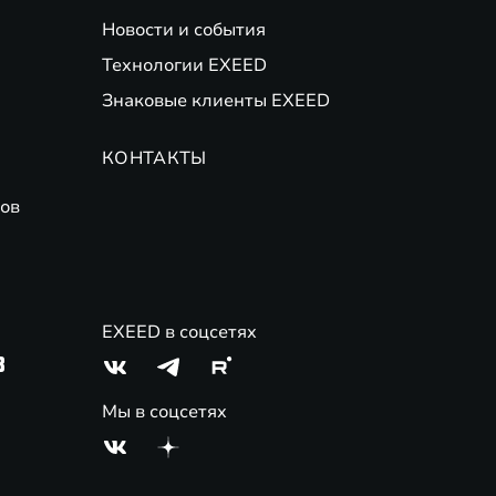
Новости и события
банков-партнеров. Не оферта. Подробности
(
Финансовые
Технологии EXEED
Знаковые клиенты EXEED
 трейд-ин на новые автомобили EXEED. ПАО Совкомбанк.
КОНТАКТЫ
ов
EXEED в соцсетях
3
Мы в соцсетях