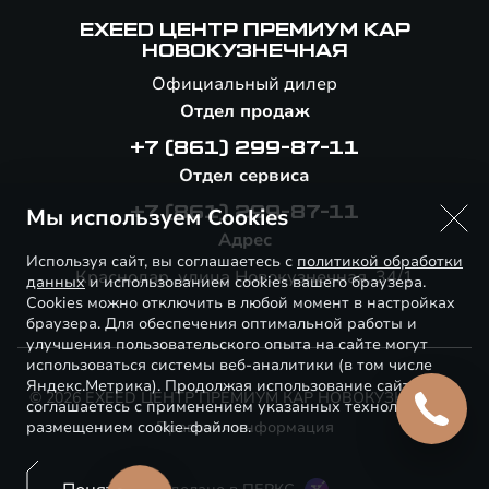
EXEED ЦЕНТР ПРЕМИУМ КАР
НОВОКУЗНЕЧНАЯ
Официальный дилер
Отдел продаж
+7 (861) 299-87-11
Отдел сервиса
Мы используем Cookies
+7 (861) 299-87-11
Адрес
Используя сайт, вы соглашаетесь с
политикой обработки
Краснодар, улица Новокузнечная, 34/1
данных
и использованием cookies вашего браузера.
Cookies можно отключить в любой момент в настройках
браузера. Для обеспечения оптимальной работы и
улучшения пользовательского опыта на сайте могут
использоваться системы веб-аналитики (в том числе
Яндекс.Метрика). Продолжая использование сайта, Вы
© 2026 EXEED ЦЕНТР ПРЕМИУМ КАР НОВОКУЗНЕЧНАЯ
соглашаетесь с применением указанных технологий и
размещением cookie-файлов.
Правовая информация