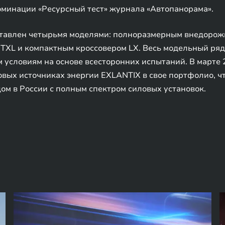
оминации «Ресурсный тест» журнала «Автопанорама».
тавлен четырьмя моделями: полноразмерным внедорожн
XL и компактным кроссовером LX. Весь модельный ря
условиям на основе всесторонних испытаний. В марте 
вых источниках энергии EXLANTIX в свое портфолио, ч
м в России с полным спектром силовых установок.