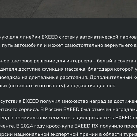
ную для линейки EXEED систему автоматической парков
 путь автомобиля и может самостоятельно вернуть его 
ное цветовое решение для интерьера – белый в сочета
одителя доступна функция массажа, благодаря которой
 поездках на длительные расстояния. Дополнительный 
и (по высоте и по вылету) и подсветка для ног.
сутствия EXEED получил множество наград за достижен
нтского сервиса. В России EXEED был отмечен награда
енд в премиальном сегменте, а дилерская сеть EXEED 
гменте. В 2024 году кросс-купе EXEED RX получило пр
ерсии национальной экспертной премии в области тури