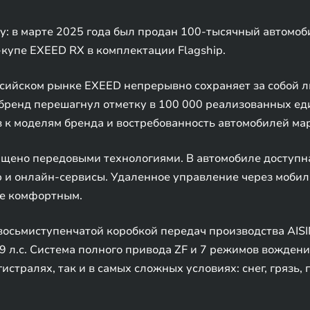
: в марте 2025 года был продан 100-тысячный автомоб
купе EXEED RX в комплектации Flagship.
ссийском рынке EXEED непрерывно сохраняет за собой 
 бренд перешагнул отметку в 100 000 реализованных ед
 к моделям бренда и востребованность автомобилей ма
ащено передовыми технологиями. В автомобиле доступна
ю и онлайн-сервисы. Удаленное управление через моби
ее комфортным.
 восьмиступенчатой коробкой передач производства AI
9 л.с. Система полного привода ZF и 7 режимов вожден
истралях, так и в самых сложных условиях: снег, грязь, 