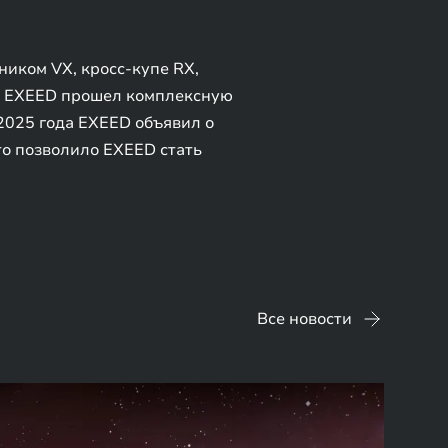
иком VX, кросс-купе RX,
д EXEED прошел комплексную
2025 года EXEED объявил о
то позволило EXEED стать
Все новости