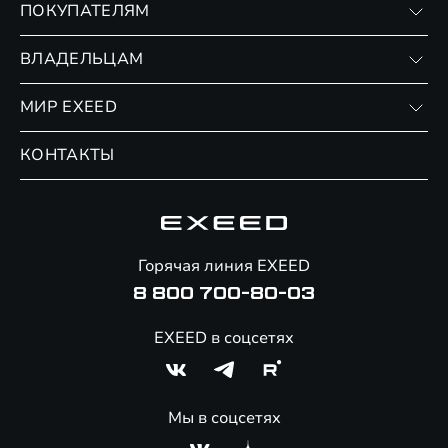
ПОКУПАТЕЛЯМ
RX
Записаться на тест-драйв
ВЛАДЕЛЬЦАМ
Финансовые программы
Личный кабинет
МИР EXEED
Страхование
Записаться на сервис
Обмен / Trade-in
Новости и события
КОНТАКТЫ
Сервис
Специальные предложения
Технологии EXEED
Гарантия EXEED
Корпоративным клиентам
Знаковые клиенты EXEED
Помощь на дорогах
Онлайн-магазин аксессуаров
Горячая линия EXEED
8 800 700-80-03
EXEED в соцсетях
Мы в соцсетях