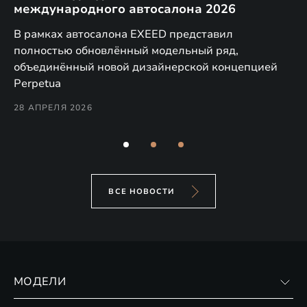
международного автосалона 2026
E
в
а,
В рамках автосалона EXEED представил
EX
полностью обновлённый модельный ряд,
по
объединённый новой дизайнерской концепцией
(н
Perpetua
Co
28 АПРЕЛЯ 2026
24
ВСЕ НОВОСТИ
МОДЕЛИ
VX