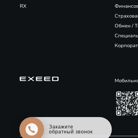
RX
Финансо
Страхова
Обмен / T
Специал
Корпорат
Мобильн
Оцените свой авто
в обмен на новый