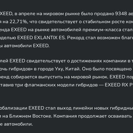
EED, в апреле на мировом рынке было продано 9348 ав
 на 22,71%, что свидетельствует о стабильном росте ко
енда EXEED на рынке автомобилей премиум-класса стал
делью EXEED EXLANTIX ES. Рекорд стал возможен благ
ы автомобили EXEED.
лей EXEED свидетельствует о достижениях компании в 
чь гибридов» в городе Уху, Китай. Оно было посвящен
енд собирается выпустить на мировой рынок. EXEED пор
ставив три флагманских модели гибридов — EXEED RX 
обализации EXEED стал выход линейки новых гибридных
 на Ближнем Востоке. Компания продолжает осваивать 
е автомобили.