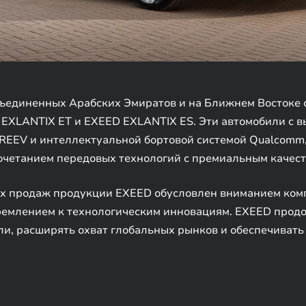
единенных Арабских Эмиратов и на Ближнем Востоке с
EXLANTIX ET и EXEED EXLANTIX ES. Эти автомобили с 
EEV и интеллектуальной бортовой системой Qualcomm,
очетанием передовых технологий с премиальным качест
х продаж продукции EXEED обусловлен вниманием ком
ремлением к технологическим инновациям. EXEED прод
ли, расширять охват глобальных рынков и обеспечивать