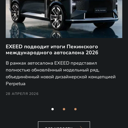
EXEED подводит итоги Пекинского
Д
международного автосалона 2026
E
в
а,
В рамках автосалона EXEED представил
EX
полностью обновлённый модельный ряд,
по
объединённый новой дизайнерской концепцией
(н
Perpetua
Co
28 АПРЕЛЯ 2026
24