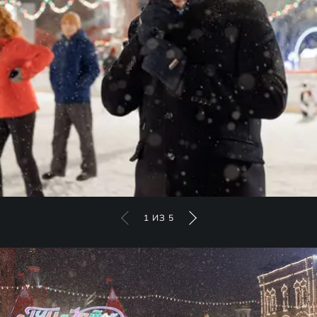
1
ИЗ
5