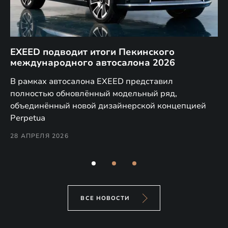
EXEED подводит итоги Пекинского
Д
международного автосалона 2026
E
в
а,
В рамках автосалона EXEED представил
EX
полностью обновлённый модельный ряд,
по
объединённый новой дизайнерской концепцией
(н
Perpetua
Co
28 АПРЕЛЯ 2026
24
ВСЕ НОВОСТИ