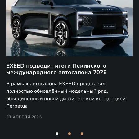
EXEED подводит итоги Пекинского
Д
международного автосалона 2026
E
в
а,
В рамках автосалона EXEED представил
EX
полностью обновлённый модельный ряд,
по
объединённый новой дизайнерской концепцией
(н
Perpetua
Co
28 АПРЕЛЯ 2026
24