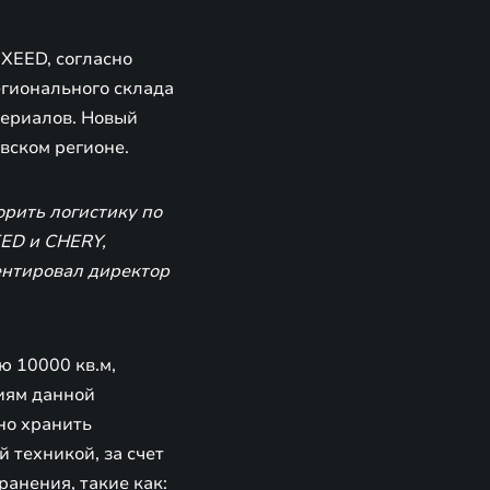
XEED, согласно
егионального склада
териалов. Новый
вском регионе.
орить логистику по
EED и CHERY,
ентировал директор
ю 10000 кв.м,
ниям данной
но хранить
 техникой, за счет
анения, такие как: