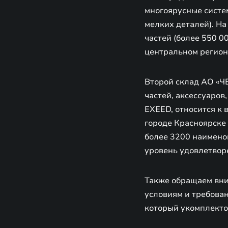
многоярусные систем
мелких деталей). Н
частей (более 550 0
центральном регион
Второй склад АО «
частей, аксессуаров
EXEED, относится к 
городе Красноярске 
более 3200 наименов
уровень удовлетворе
Также обращаем вни
условиям и требова
который укомплекто