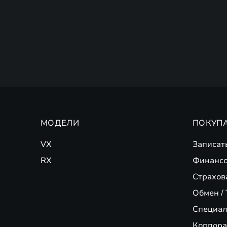
МОДЕЛИ
ПОКУП
VX
Записат
RX
Финансо
Страхов
Обмен / 
Специал
Корпора