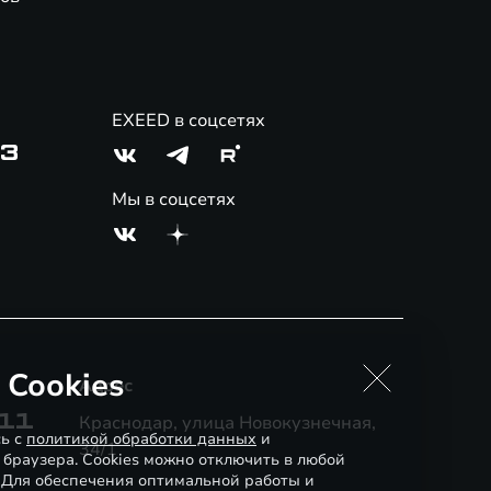
EXEED в соцсетях
03
Мы в соцсетях
 Cookies
Адрес
-11
Краснодар, улица Новокузнечная,
сь с
политикой обработки данных
и
34/1
 браузера. Cookies можно отключить в любой
. Для обеспечения оптимальной работы и