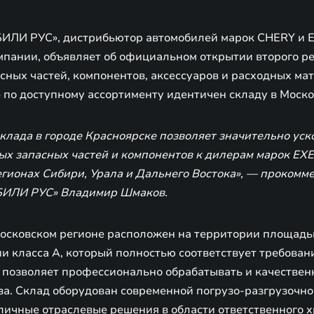
ЛИ РУС», дистрибьютор автомобилей марок CHERY и E
мпании, объявляет об официальном открытии второго р
сных частей, компонентов, аксессуаров и расходных ма
 по доступному ассортименту идентичен складу в Моско
клада в городе Красноярске позволяет значительно уск
ых запасных частей и компонентов к дилерам марок EX
гионах Сибири, Урала и Дальнего Востока», — прокомм
ИЛИ РУС» Владимир Шмаков.
Московском регионе расположен на территории площадь
ии класса A, который полностью соответствует требова
и позволяет профессионально обрабатывать и качествен
а. Склад оборудован современной погрузо-разгрузочной
личные отраслевые решения в области ответственного хр