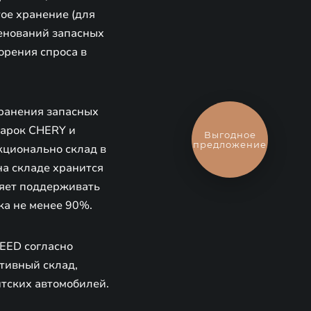
ое хранение (для
менований запасных
орения спроса в
ранения запасных
марок CHERY и
Выгодное
предложение
кционально склад в
на складе хранится
ляет поддерживать
ка не менее 90%.
EED согласно
тивный склад,
тских автомобилей.