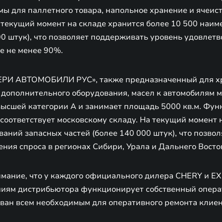
ы для паллетного товара, напольное хранение и ячеист
а текущий момент на складе хранится более 10 500 наи
00 штук), что позволяет поддерживать уровень удовлетв
е не менее 90%.
ЧЕРИ АВТОМОБИЛИ РУС», также предназначенный для х
, дополнительного оборудования, масел к автомобилям 
высшей категории A и занимает площадь 5000 кв.м. Фун
соответствует московскому складу. На текущий момент 
аний запасных частей (более 140 000 штук), что позво
ния спроса в регионах Сибири, Урала и Дальнего Восто
мание, что у каждого официального дилера CHERY и EX
ниям дистрибьютора функционирует собственный опера
ван всем необходимым для оперативного ремонта клиен