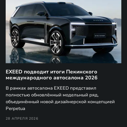
EXEED подводит итоги Пекинского
Д
международного автосалона 2026
E
в
а,
В рамках автосалона EXEED представил
EX
полностью обновлённый модельный ряд,
по
объединённый новой дизайнерской концепцией
(н
Perpetua
Co
28 АПРЕЛЯ 2026
24