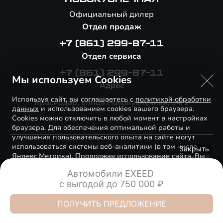
Официальный дилер
Отдел продаж
+7 (861) 299-87-11
Отдел сервиса
+7 (861) 299-87-11
Мы используем Cookies
Адрес
Используя сайт, вы соглашаетесь с
политикой обработки
Краснодар, улица Новокузнечная, 34/1
данных
и использованием cookies вашего браузера.
Cookies можно отключить в любой момент в настройках
браузера. Для обеспечения оптимальной работы и
улучшения пользовательского опыта на сайте могут
использоваться системы веб-аналитики (в том числе
Закрыть
Яндекс.Метрика). Продолжая использование сайта, Вы
© 2026 EXEED ЦЕНТР ПРЕМИУМ КАР НОВОКУЗНЕЧНАЯ
соглашаетесь с применением указанных технологий и
Правовая информация
Автомобили EXEED 

размещением cookie-файлов.
с выгодой до 750 000 ₽
Сделано в ПЕРКС
ПОНЯТНО
ПОЛУЧИТЬ ПРЕДЛОЖЕНИЕ
EXEED Премиум Кар Восток
EXEED Премиум Кар Восток