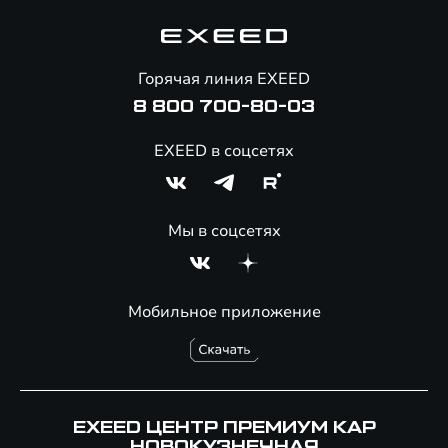
Гарантия EXEED
Корпоративным клиентам
Знаковые клиенты EXEED
Помощь на дорогах
Онлайн-магазин аксессуаров
Горячая линия EXEED
8 800 700-80-03
EXEED в соцсетях
Мы в соцсетях
Мобильное приложение
EXEED ЦЕНТР ПРЕМИУМ КАР
НОВОКУЗНЕЧНАЯ